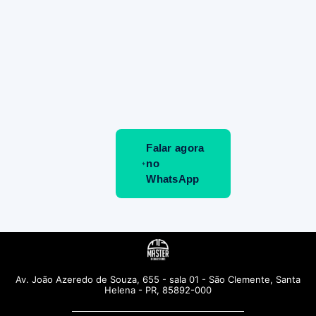
Falar agora
no
WhatsApp
Av. João Azeredo de Souza, 655 - sala 01 - São Clemente, Santa
Helena - PR, 85892-000