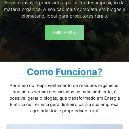
Biocombustível produzido a partir da decomposição da
matéria orgânica. A solução mais completa em biogás e
biometano, ideal para produtores rurais.
SAIBA MAIS
Como
Funciona?
Por meio do reaproveitamento de resíduos orgânicos,
que antes seriam descartados ao meio ambiente, é
possível gerar o biogás, que transformado em Energia
Elétrica ou Térmica gera dinheiro para a sua empresa,
agroindústria e propriedade rural.